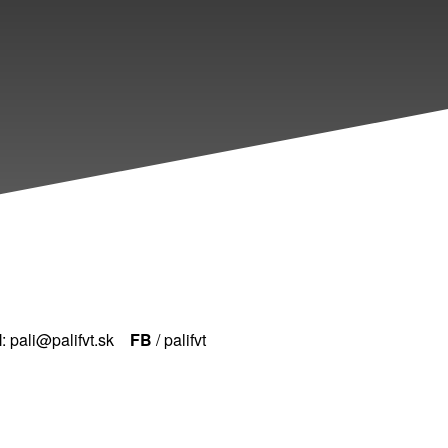
l
: pali@palifvt.sk
FB
/ palifvt