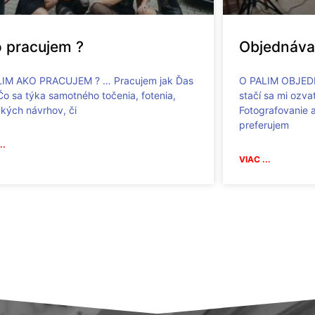
 pracujem ?
Objednáva
LIM AKO PRACUJEM ? … Pracujem jak Ďas
O PALIM OBJEDN
o sa týka samotného točenia, fotenia,
stačí sa mi ozvať
ckých návrhov, či
Fotografovanie 
preferujem
..
VIAC ...