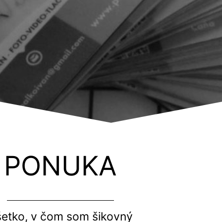
PONUKA
etko, v čom som šikovný