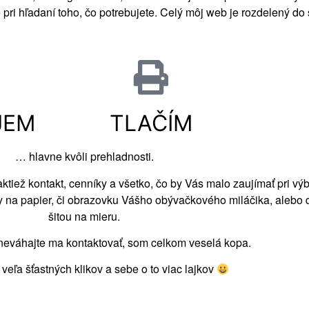
 pri hľadaní toho, čo potrebujete. Celý môj
web je rozdelený do 
JEM
TLAČÍM
… hlavne kvôli prehladnosti.
aktiež kontakt, cenníky a všetko, čo by Vás malo zaujímať pri vý
y na papier, či obrazovku Vášho obývačkového miláčika, alebo 
šitou na mieru.
neváhajte ma kontaktovať, som celkom veselá kopa.
eľa šťastných klikov a sebe o to viac lajkov