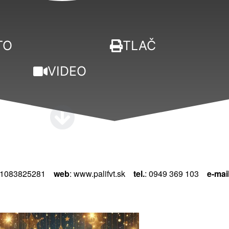
TO
TLAČ
VIDEO
 1083825281
web
: www.palifvt.sk
tel.
: 0949 369 103
e-mai