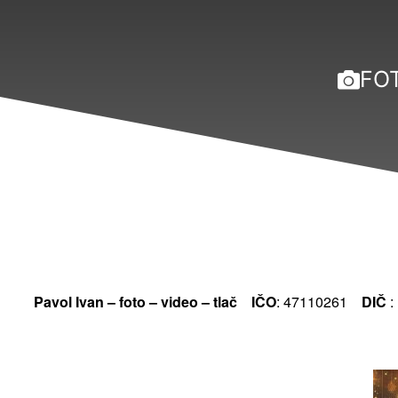
FO
Pavol Ivan – foto – video – tlač
IČO
: 47110261
DIČ
: