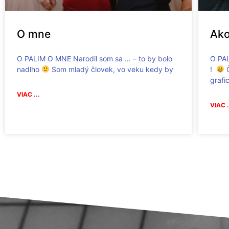
O mne
Ako
O PALIM O MNE Narodil som sa … – to by bolo
O PA
nadlho
Som mladý človek, vo veku kedy by
!
Č
grafi
VIAC ...
VIAC .