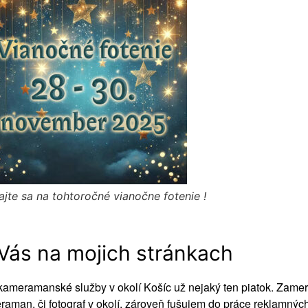
jte sa na tohtoročné vianočne fotenie !
Vás na mojich stránkach
aj kameramanské služby v okolí Košíc už nejaký ten piatok. Zam
aman, či fotograf v okolí, zároveň fušujem do práce reklamných 