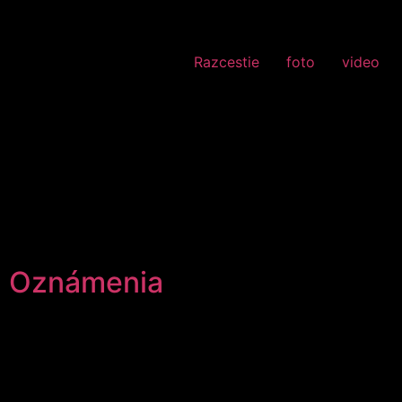
Razcestie
foto
video
Značka:
maloformátová tlač
maloformátová tlač
Oznámenia