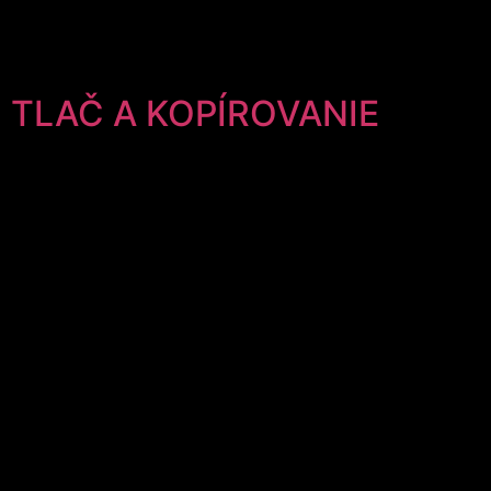
FINALIZÁCIA PRÍPRAVA NA TLAČ Atramentová tlač Tlač
atramentom je dnes najrozšírenejšou technológiou tlače
fotografií. Atrament je […]
TLAČ A KOPÍROVANIE